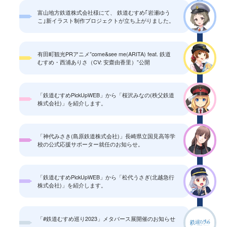
富山地方鉄道株式会社様にて、 鉄道むすめ｢岩瀬ゆう
こ｣新イラスト制作プロジェクトが立ち上がりました。
有田町観光PRアニメ”come&see me(ARITA) feat. 鉄道
むすめ・西浦ありさ（CV: 安齋由香里）”公開
「鉄道むすめPickUpWEB」から「桜沢みなの(秩父鉄道
株式会社)」を紹介します。
「神代みさき(島原鉄道株式会社)」長崎県立国見高等学
校の公式応援サポーター就任のお知らせ。
「鉄道むすめPickUpWEB」から「松代うさぎ(北越急行
株式会社)」を紹介します。
「#鉄道むすめ巡り2023」メタバース展開催のお知らせ