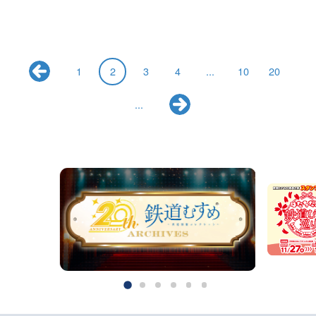
1
2
3
4
...
10
20
...