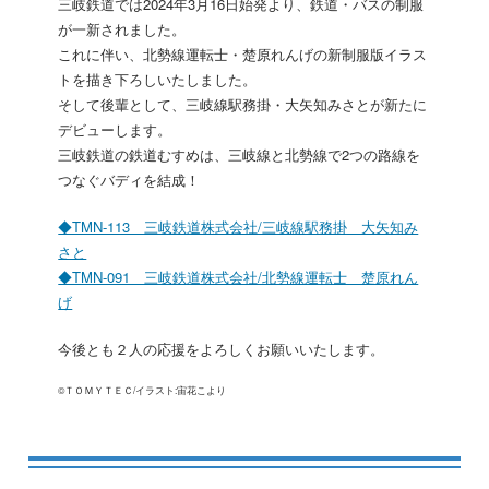
三岐鉄道では2024年3月16日始発より、鉄道・バスの制服
が一新されました。
これに伴い、北勢線運転士・楚原れんげの新制服版イラス
トを描き下ろしいたしました。
そして後輩として、三岐線駅務掛・大矢知みさとが新たに
デビューします。
三岐鉄道の鉄道むすめは、三岐線と北勢線で2つの路線を
つなぐバディを結成！
◆TMN-113 三岐鉄道株式会社/三岐線駅務掛 大矢知み
さと
◆TMN-091 三岐鉄道株式会社/北勢線運転士 楚原れん
げ
今後とも２人の応援をよろしくお願いいたします。
©ＴＯＭＹＴＥＣ/イラスト:宙花こより