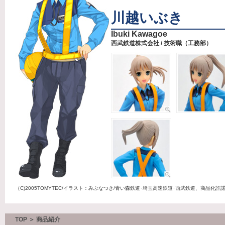
川越いぶき
Ibuki Kawagoe
西武鉄道株式会社 / 技術職（工務部）
（C)2005TOMYTEC/イラスト：みぶなつき/青い森鉄道･埼玉高速鉄道･西武鉄道、商品化許
TOP ＞ 商品紹介