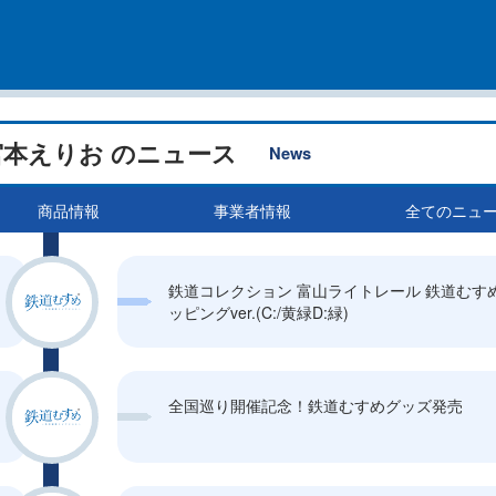
宮本えりお のニュース
News
商品情報
事業者情報
全てのニュ
鉄道コレクション 富山ライトレール 鉄道むす
ッピングver.(C:/黄緑D:緑)
全国巡り開催記念！鉄道むすめグッズ発売