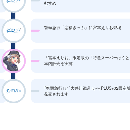
むすめ
智頭急行「恋福きっぷ」に宮本えりお登場
「宮本えりお」限定版の「特急スーパーはくと
車内販売を実施
｢智頭急行｣と｢大井川鐵道｣からPLUS+02限定
発売されます