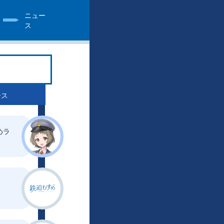
ニュー
ス
ース
めラ