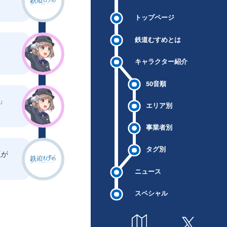
トップページ
鉄道むすめとは
キャラクター紹介
50音順
」
エリア別
事業者別
タグ別
版が
ニュース
スペシャル