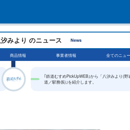
八汐みより のニュース
News
商品情報
事業者情報
全てのニュ
｢鉄道むすめPickUpWEB｣から「八汐みより(野
道／駅務係)｣を紹介します。