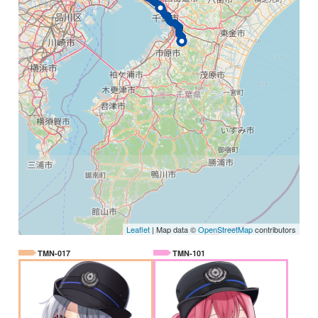
Leaflet
| Map data ©
OpenStreetMap
contributors
TMN-017
TMN-101