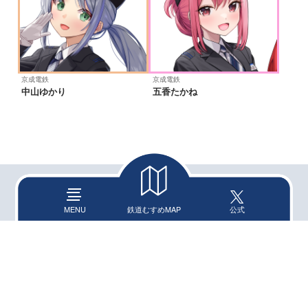
京成電鉄
京成電鉄
中山ゆかり
五香たかね
鉄道むすめとは
お問い合わせ
MENU
鉄道むすめMAP
公式
キャラクター紹介
サイトポリシー
ニュース
個人情報保護方針
MENU
スペシャル
鉄道むすめ公式X
メニュー
© TOMYTEC
トップページ