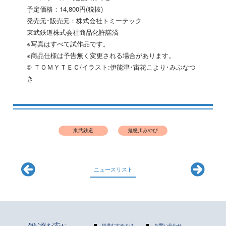
予定価格：14,800円(税抜)
発売元･販売元：株式会社トミーテック
東武鉄道株式会社商品化許諾済
※写真はすべて試作品です。
※商品仕様は予告無く変更される場合があります。
© ＴＯＭＹＴＥＣ/イラスト:伊能津･宙花こより･みぶなつ
き
東武鉄道
鬼怒川みやび
ニュースリスト
鉄道むすめとは
お問い合わせ