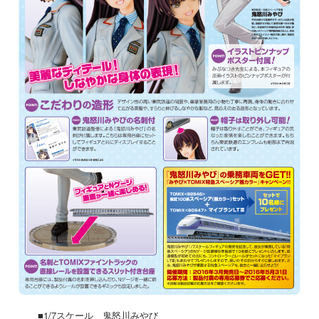
■1/7スケール 鬼怒川みやび