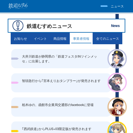
ニュース
鉄道むすめニュース
News
お知らせ
イベント
商品情報
事業者情報
全てのニュース
大井川鉄道が静岡県の「鉄道フェスタINツインメッ
セ」に出展します。
智頭急行から｢宮本えりおタンブラー｣が発売されます
柏木ゆの、函館市企業局交通部のfacebookに登場
｢西武鉄道｣からPLUS+03限定版が発売されます