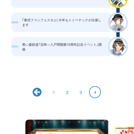
｢東武ファンフェスタ｣に今年もトミーテックが出展し
ます
青い森鉄道｢目時～八戸間開業10周年記念イベント｣開
催
1
2
3
4