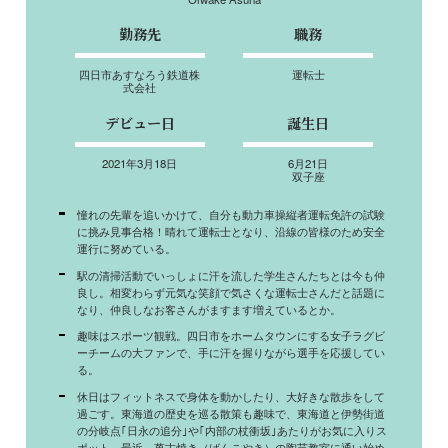
勤務先
職務
四日市あすなろう鉄道株
運転士
式会社
デビュー日
誕生日
2021年3月18日
6月21日
双子座
憧れの先輩を追いかけて、自分も動力車操縦者運転免許の試験
に挑み見事合格！晴れて運転士となり、沿線の皆様のため安全
運行に努めている。
駅の清掃活動でいっしょに汗を流した学生さんたちとは今も仲
良し。相変わらず元気な笑顔で気さくな運転士さんだと話題に
なり、仲良しなお客さんがますます増えているとか。
趣味はスポーツ観戦。四日市をホームタウンにする女子ラグビ
ーチームの大ファンで、手に汗を握りながら選手を応援してい
る。
休日はフィットネスで身体を動かしたり、大好きな散歩をして
過ごす。東海道の歴史を巡る散策も趣味で、東海道と伊勢街道
の分岐点｢日永の追分｣や｢内部の杖衝坂｣あたりがお気に入りス
ポット。最近、萬古焼き（ばんこやき）の陶芸教室に通い始め