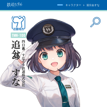
キャラクター
追分あすな
追分あすな
四日市あすなろう鉄道株式会社