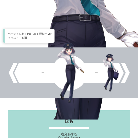
バージョン名：PU108-1 運転士Ver
イラスト：影爾
氏名
追分あすな
Oiwake Asuna