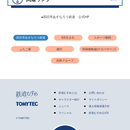
●四日市あすなろう鉄道 公式HP
四日市あすなろう鉄道
6月生まれ
スポーツ観戦
ふたご座
旅行
特殊狭軌線(ナローゲージ)
近鉄グループ
鉄道むすめとは
お問い合わせ
キャラクター紹介
サイトポリシー
ニュース
個人情報保護方針
スペシャル
鉄道むすめ公式X
© TOMYTEC