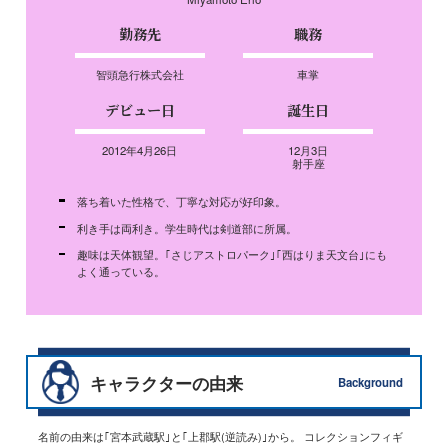
勤務先
職務
智頭急行株式会社
車掌
デビュー日
誕生日
2012年4月26日
12月3日
射手座
落ち着いた性格で、丁寧な対応が好印象。
利き手は両利き。学生時代は剣道部に所属。
趣味は天体観望。｢さじアストロパーク｣｢西はりま天文台｣にも
よく通っている。
キャラクターの由来
Background
名前の由来は｢宮本武蔵駅｣と｢上郡駅(逆読み)｣から。 コレクションフィギ