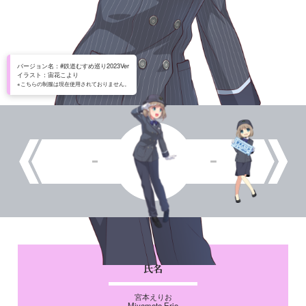
バージョン名：#鉄道むすめ巡り2023Ver
イラスト：宙花こより
※こちらの制服は現在使用されておりません。
氏名
宮本えりお
Miyamoto Erio