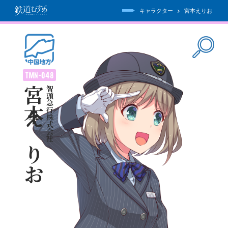
キャラクター
宮本えりお
宮本えりお
智頭急行株式会社