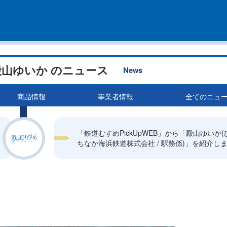
殿山ゆいか のニュース
News
商品情報
事業者情報
全てのニュ
「鉄道むすめPickUpWEB」から「殿山ゆいか(
ちなか海浜鉄道株式会社 / 駅務係)」を紹介し
す。