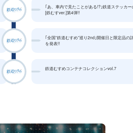
｢あ、車内で見たことがある!?｣鉄道ステッカー
[鉄むすver.]第4弾!!
｢全国”鉄道むすめ”巡り2nd｣開催日と限定品の
を発表!!
鉄道むすめコンテナコレクションvol.7